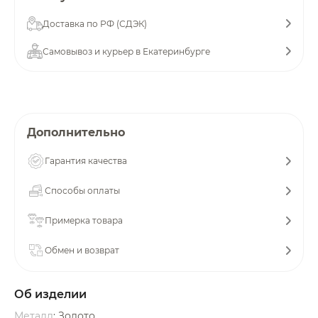
Добавляйте товары
Доставка по РФ (СДЭК)
в корзину
Самовывоз и курьер в Екатеринбурге
Оплачивайте сегодня только
25
% картой любого банка
Дополнительно
Получайте товар
Гарантия качества
выбранный способом
Способы оплаты
Оставшиеся
75
% будут
Примерка товара
списываться
с вашей карты
по
25
%
каждые 2 недели
Обмен и возврат
Об изделии
Подробнее
Металл
: Золото