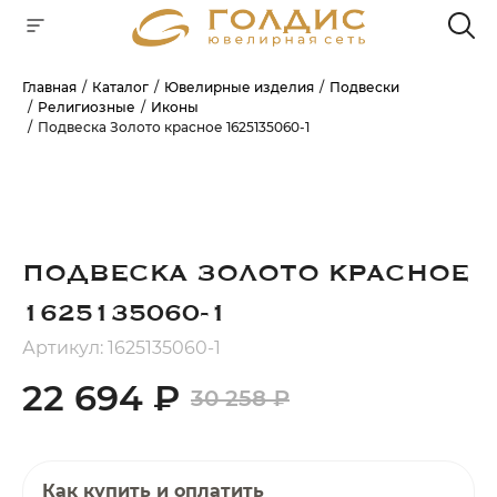
Главная
Каталог
Ювелирные изделия
Подвески
Религиозные
Иконы
Для клиентов всех банков
Подвеска Золото красное 1625135060-1
РАЗБЕЙТЕ
ОПЛАТУ
НА ЧАСТИ
БЕЗ ПЕРЕПЛАТ
ПОДВЕСКА ЗОЛОТО КРАСНОЕ
1625135060-1
ГРАФИК ПЛАТЕЖЕЙ
Артикул: 1625135060-1
22 694 ₽
30 258 ₽
Сегодня
25
%
Как купить и оплатить