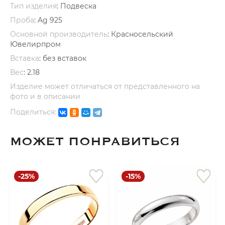
Тип изделия
: Подвеска
Проба
: Ag 925
Основной производитель
: Красносельский
Ювелирпром
Вставка
:
без вставок
Вес
:
2.18
раз в 2 недели
Изделие может отличаться от представленного на
фото и в описании
Поделиться:
МОЖЕТ ПОНРАВИТЬСЯ
-25%
-15%