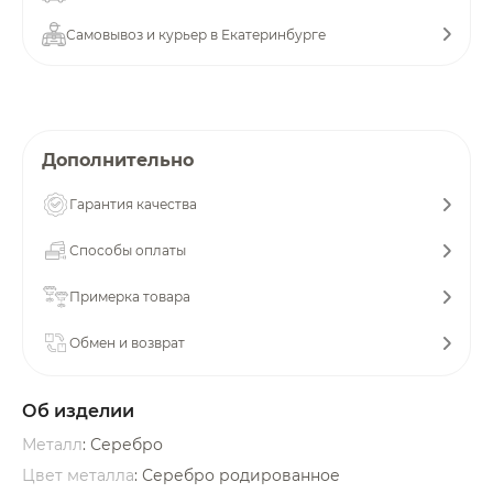
об оплате Плайтом
Самовывоз и курьер в Екатеринбурге
Остались вопросы?
25
Дополнительно
8 800 302-02-51
plait.ru
раз в 2
Гарантия качества
недели
Способы оплаты
Примерка товара
Обмен и возврат
Об изделии
Металл
: Серебро
Цвет металла
: Серебро родированное