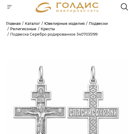
Главная
Каталог
Ювелирные изделия
Подвески
Религиозные
Кресты
Для клиентов всех банков
Подвеска Серебро родированное 3407035199
РАЗБЕЙТЕ
ОПЛАТУ
НА ЧАСТИ
БЕЗ ПЕРЕПЛАТ
ГРАФИК ПЛАТЕЖЕЙ
Сегодня
25
%