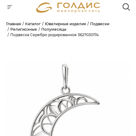
Главная
Каталог
Ювелирные изделия
Подвески
Религиозные
Полумесяцы
Для клиентов всех банков
Подвеска Серебро родированное 3627030174
РАЗБЕЙТЕ
ОПЛАТУ
НА ЧАСТИ
БЕЗ ПЕРЕПЛАТ
ГРАФИК ПЛАТЕЖЕЙ
Сегодня
25
%