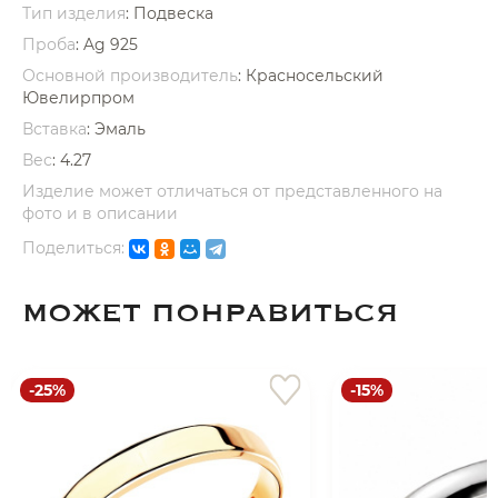
Тип изделия
: Подвеска
Проба
: Ag 925
Основной производитель
: Красносельский
Ювелирпром
Вставка
:
Эмаль
Вес
:
4.27
раз в 2 недели
Изделие может отличаться от представленного на
фото и в описании
Поделиться:
МОЖЕТ ПОНРАВИТЬСЯ
-25%
-15%