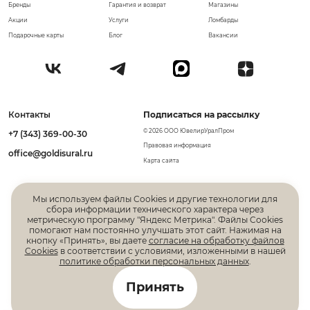
Бренды
Гарантия и возврат
Магазины
Акции
Услуги
Ломбарды
Подарочные карты
Блог
Вакансии
Контакты
Подписаться на рассылку
© 2026 ООО ЮвелирУралПром
+7 (343) 369-00-30
Правовая информация
office@goldisural.ru
Карта сайта
Мы используем файлы Cookies и другие технологии для
сбора информации технического характера через
метрическую программу "Яндекс Метрика". Файлы Cookies
помогают нам постоянно улучшать этот сайт. Нажимая на
кнопку «Принять», вы даете
согласие на обработку файлов
Cookies
в соответствии с условиями, изложенными в нашей
политике обработки персональных данных
.
Все права защищены. Информация, размещенная на
Принять
данной странице, не является публичной офертой