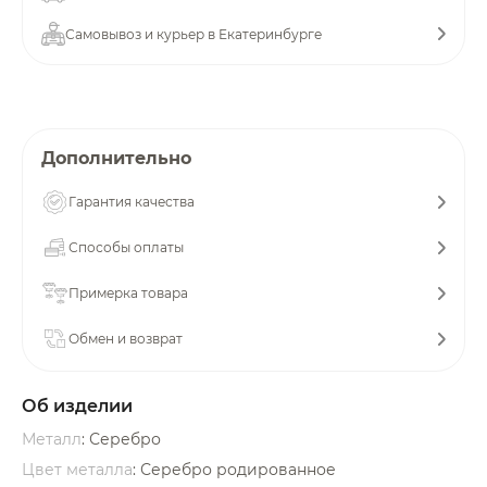
об оплате Плайтом
Самовывоз и курьер в Екатеринбурге
Остались вопросы?
25
Дополнительно
8 800 302-02-51
plait.ru
раз в 2
Гарантия качества
недели
Способы оплаты
Примерка товара
Обмен и возврат
Об изделии
Металл
: Серебро
Цвет металла
: Серебро родированное