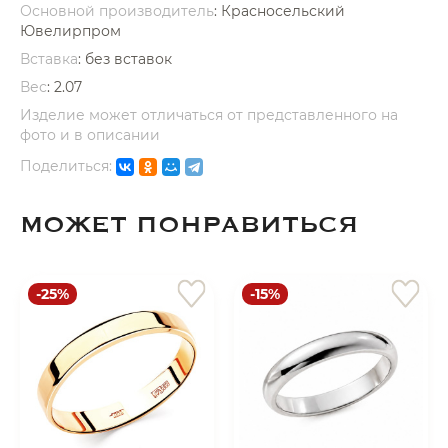
Основной производитель
: Красносельский
Ювелирпром
Вставка
:
без вставок
Вес
:
2.07
Изделие может отличаться от представленного на
фото и в описании
раз в 2 недели
Поделиться:
МОЖЕТ ПОНРАВИТЬСЯ
-25%
-15%