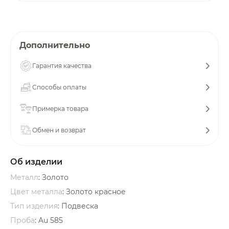
об оплате Плайтом
Дополнительно
Остались вопросы?
25
Гарантия качества
8 800 302-02-51
Способы оплаты
plait.ru
раз в 2
недели
Примерка товара
Обмен и возврат
Об изделии
Металл
: Золото
Цвет металла
: Золото красное
Тип изделия
: Подвеска
Проба
: Au 585