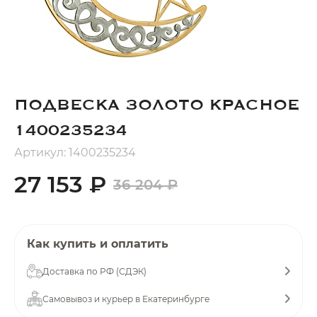
Добавляйте товары
в корзину
Оплачивайте сегодня только
ПОДВЕСКА ЗОЛОТО КРАСНОЕ
25
% картой любого банка
1400235234
Получайте товар
Артикул: 1400235234
выбранный способом
27 153 ₽
36 204 ₽
Оставшиеся
75
% будут
списываться
с вашей карты
Как купить и оплатить
по
25
%
каждые 2 недели
Доставка по РФ (СДЭК)
Самовывоз и курьер в Екатеринбурге
Подробнее