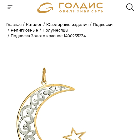
Главная
Каталог
Ювелирные изделия
Подвески
Религиозные
Полумесяцы
Для клиентов всех банков
Подвеска Золото красное 1400235234
РАЗБЕЙТЕ
ОПЛАТУ
НА ЧАСТИ
БЕЗ ПЕРЕПЛАТ
ГРАФИК ПЛАТЕЖЕЙ
Сегодня
25
%