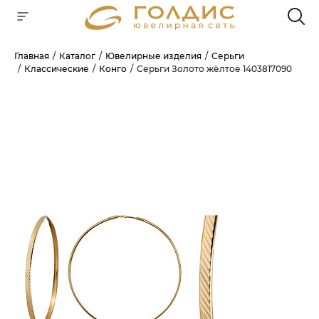
Главная
Каталог
Ювелирные изделия
Серьги
Классические
Конго
Серьги Золото жёлтое 1403817090
Для клиентов всех банков
РАЗБЕЙТЕ
ОПЛАТУ
НА ЧАСТИ
БЕЗ ПЕРЕПЛАТ
ГРАФИК ПЛАТЕЖЕЙ
Сегодня
25
%