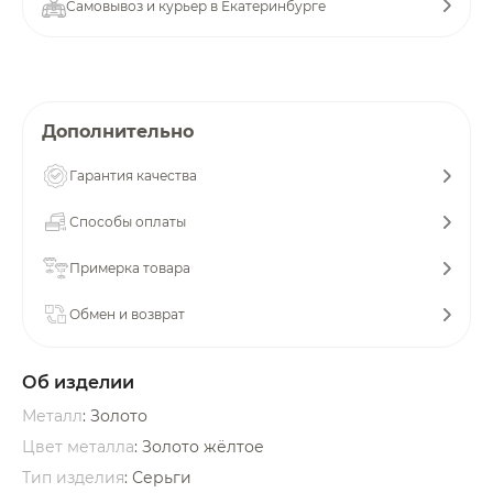
Самовывоз и курьер в Екатеринбурге
об оплате Плайтом
Дополнительно
Остались вопросы?
25
8 800 302-02-51
Гарантия качества
plait.ru
раз в 2
недели
Способы оплаты
Примерка товара
Обмен и возврат
Об изделии
Металл
: Золото
Цвет металла
: Золото жёлтое
Тип изделия
: Серьги