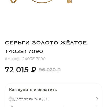
Добавляйте товары
в корзину
Оплачивайте сегодня только
25
% картой любого банка
СЕРЬГИ ЗОЛОТО ЖЁЛТОЕ
1403817090
Получайте товар
выбранный способом
Артикул: 1403817090
72 015 ₽
96 020 ₽
Оставшиеся
75
% будут
списываться
с вашей карты
по
25
%
каждые 2 недели
Как купить и оплатить
Доставка по РФ (СДЭК)
Подробнее