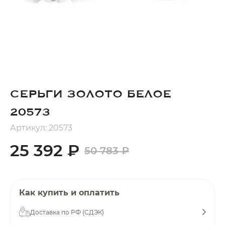
Добавляйте товары
в корзину
Оплачивайте сегодня только
25
% картой любого банка
СЕРЬГИ ЗОЛОТО БЕЛОЕ
Получайте товар
20573
выбранный способом
Артикул: 20573
25 392 ₽
50 783 ₽
Оставшиеся
75
% будут
списываться
с вашей карты
по
25
%
каждые 2 недели
Как купить и оплатить
Доставка по РФ (СДЭК)
Подробнее