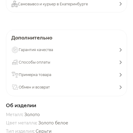
Самовывоз и курьер в Екатеринбурге
об оплате Плайтом
Остались вопросы?
Дополнительно
25
8 800 302-02-51
Гарантия качества
plait.ru
раз в 2
недели
Способы оплаты
Примерка товара
Обмен и возврат
Об изделии
Металл
: Золото
Цвет металла
: Золото белое
Тип изделия
: Серьги