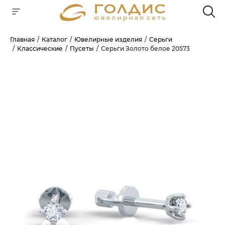
Главная
Каталог
Ювелирные изделия
Серьги
Классические
Пусеты
Серьги Золото белое 20573
Для клиентов всех банков
РАЗБЕЙТЕ
ОПЛАТУ
НА ЧАСТИ
БЕЗ ПЕРЕПЛАТ
ГРАФИК ПЛАТЕЖЕЙ
Сегодня
25
%