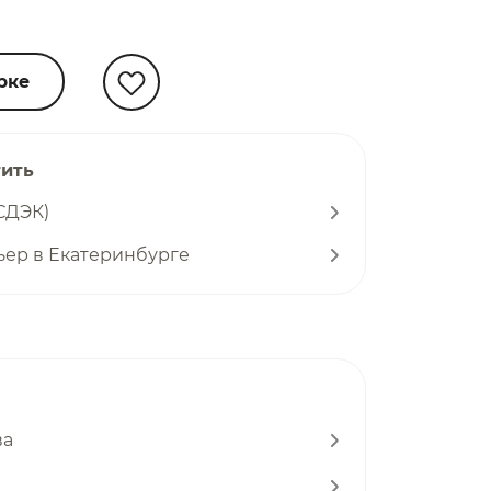
рке
тить
СДЭК)
ьер в Екатеринбурге
ва