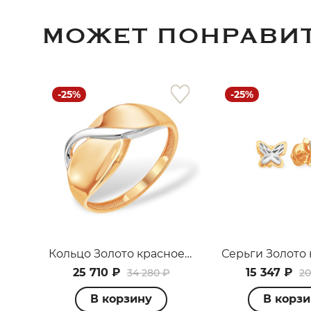
МОЖЕТ ПОНРАВИ
-25%
-25%
Кольцо Золото красное К13013870
25 710 ₽
15 347 ₽
34 280 ₽
20
В корзину
В корз