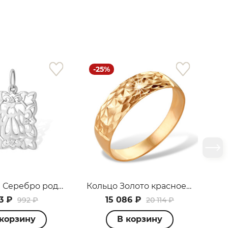
-25%
-1
Подвеска Серебро родированное 1310015029-501
Кольцо Золото красное К1100239
3 ₽
15 086 ₽
992 ₽
20 114 ₽
 корзину
В корзину