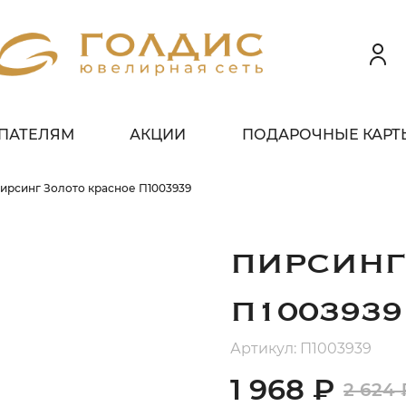
ПАТЕЛЯМ
АКЦИИ
ПОДАРОЧНЫЕ КАРТ
 клиентов всех банков
ирсинг Золото красное П1003939
ЗБЕЙТЕ
ОПЛАТУ
 ЧАСТИ
БЕЗ ПЕРЕПЛАТ
ПИРСИНГ
П1003939
ГРАФИК ПЛАТЕЖЕЙ
Артикул: П1003939
1 968 ₽
2 624 
егодня