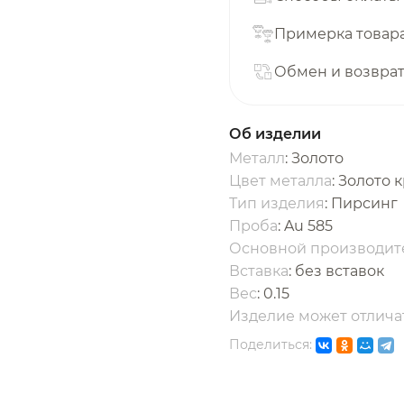
с вашей карты
по
25
%
каждые 2 недели
Примерка товар
Обмен и возвра
одробнее
об оплате Плайтом
Об изделии
Металл
: Золото
Цвет металла
: Золото 
Тип изделия
: Пирсинг
25
Проба
: Au 585
раз в 2
Основной производит
Остались вопросы?
едели
Вставка
:
без вставок
Вес
:
0.15
8 800 302-02-51
Изделие может отличат
plait.ru
Поделиться: