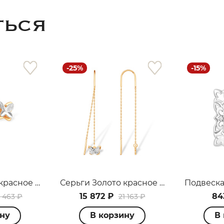
ТЬСЯ
-25%
-15%
раз в 2 недели
Серьги Золото красное С12019916
Серьги Золото красное С12018789
15 872 ₽
84
 463 ₽
21 163 ₽
ину
В корзину
В