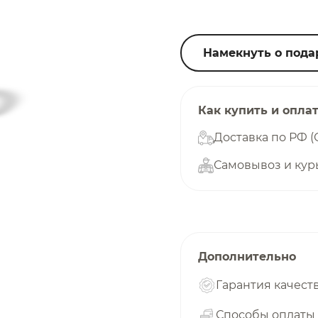
25
%
Намекнуть о пода
Добавляйте товары
в корзину
Как купить и опла
Доставка по РФ (
Самовывоз и кур
Оплачивайте сегодня только
25
% картой любого банка
Получайте товар
выбранный способом
Дополнительно
Гарантия качест
Оставшиеся
75
% будут
списываться
Способы оплаты