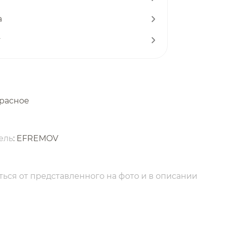
а
т
красное
ель
: EFREMOV
ься от представленного на фото и в описании