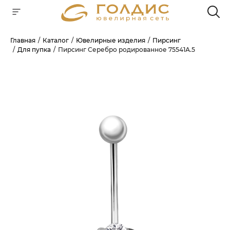
Главная
Каталог
Ювелирные изделия
Пирсинг
Для пупка
Пирсинг Серебро родированное 75541А.5
Для клиентов всех банков
РАЗБЕЙТЕ
ОПЛАТУ
НА ЧАСТИ
БЕЗ ПЕРЕПЛАТ
ГРАФИК ПЛАТЕЖЕЙ
Сегодня
25
%