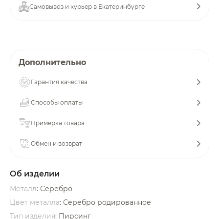
Самовывоз и курьер в Екатеринбурге
об оплате Плайтом
Остались вопросы?
Дополнительно
25
8 800 302-02-51
Гарантия качества
plait.ru
раз в 2
недели
Способы оплаты
Примерка товара
Обмен и возврат
Об изделии
Металл
: Серебро
Цвет металла
: Серебро родированное
Тип изделия
: Пирсинг