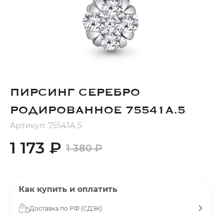
Добавляйте товары
в корзину
Оплачивайте сегодня только
25
% картой любого банка
ПИРСИНГ СЕРЕБРО
Получайте товар
РОДИРОВАННОЕ 75541А.5
выбранный способом
Артикул: 75541А.5
1 173 ₽
1 380 ₽
Оставшиеся
75
% будут
списываться
с вашей карты
по
25
%
каждые 2 недели
Как купить и оплатить
Доставка по РФ (СДЭК)
Подробнее