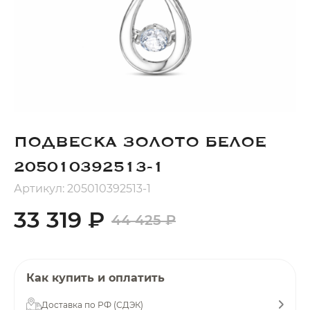
Добавляйте товары
в корзину
Оплачивайте сегодня только
25
% картой любого банка
ПОДВЕСКА ЗОЛОТО БЕЛОЕ
Получайте товар
выбранный способом
205010392513-1
Артикул: 205010392513-1
Оставшиеся
75
% будут
33 319 ₽
44 425 ₽
списываться
с вашей карты
по
25
%
каждые 2 недели
Как купить и оплатить
Доставка по РФ (СДЭК)
Подробнее