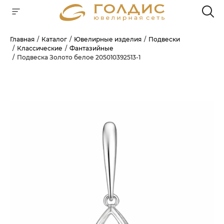
Главная
Каталог
Ювелирные изделия
Подвески
Классические
Фантазийные
Для клиентов всех банков
Подвеска Золото белое 205010392513-1
РАЗБЕЙТЕ
ОПЛАТУ
НА ЧАСТИ
БЕЗ ПЕРЕПЛАТ
ГРАФИК ПЛАТЕЖЕЙ
Сегодня
25
%