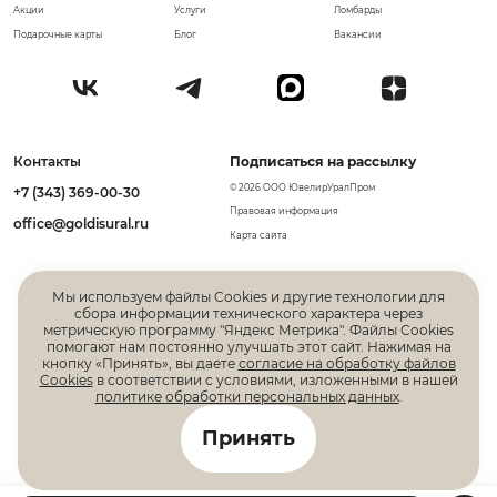
Акции
Услуги
Ломбарды
Подарочные карты
Блог
Вакансии
Контакты
Подписаться на рассылку
© 2026 ООО ЮвелирУралПром
+7 (343) 369-00-30
Правовая информация
office@goldisural.ru
Карта сайта
Мы используем файлы Cookies и другие технологии для
сбора информации технического характера через
метрическую программу "Яндекс Метрика". Файлы Cookies
помогают нам постоянно улучшать этот сайт. Нажимая на
кнопку «Принять», вы даете
согласие на обработку файлов
Cookies
в соответствии с условиями, изложенными в нашей
политике обработки персональных данных
.
Все права защищены. Информация, размещенная на
Принять
данной странице, не является публичной офертой