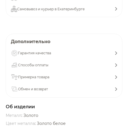
об оплате Плайтом
Самовывоз и курьер в Екатеринбурге
Остались вопросы?
25
Дополнительно
8 800 302-02-51
plait.ru
раз в 2
Гарантия качества
недели
Способы оплаты
Примерка товара
Обмен и возврат
Об изделии
Металл
: Золото
Цвет металла
: Золото белое