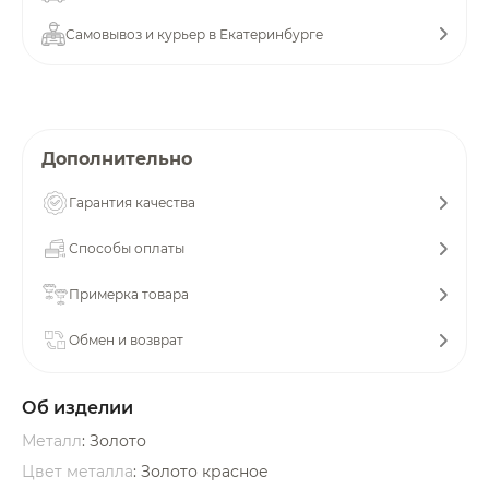
об оплате Плайтом
Самовывоз и курьер в Екатеринбурге
Остались вопросы?
25
Дополнительно
8 800 302-02-51
plait.ru
раз в 2
Гарантия качества
недели
Способы оплаты
Примерка товара
Обмен и возврат
Об изделии
Металл
: Золото
Цвет металла
: Золото красное