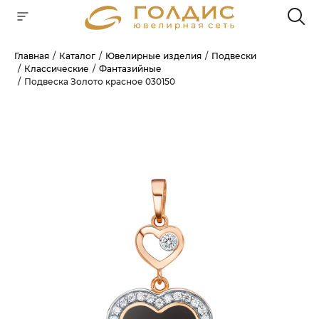
Главная
Каталог
Ювелирные изделия
Подвески
Классические
Фантазийные
Для клиентов всех банков
Подвеска Золото красное 030150
РАЗБЕЙТЕ
ОПЛАТУ
НА ЧАСТИ
БЕЗ ПЕРЕПЛАТ
ГРАФИК ПЛАТЕЖЕЙ
Сегодня
25
%