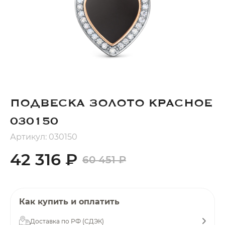
Добавляйте товары
в корзину
Оплачивайте сегодня только
25
% картой любого банка
ПОДВЕСКА ЗОЛОТО КРАСНОЕ
Получайте товар
выбранный способом
030150
Артикул: 030150
Оставшиеся
75
% будут
42 316 ₽
60 451 ₽
списываться
с вашей карты
по
25
%
каждые 2 недели
Как купить и оплатить
Доставка по РФ (СДЭК)
Подробнее