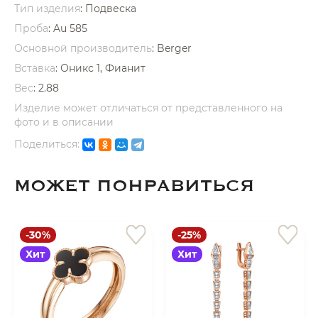
Тип изделия
: Подвеска
Проба
: Au 585
Основной производитель
: Berger
Вставка
:
Оникс 1, Фианит
Вес
:
2.88
раз в 2 недели
Изделие может отличаться от представленного на
фото и в описании
Поделиться:
МОЖЕТ ПОНРАВИТЬСЯ
-30%
-25%
Хит
Хит