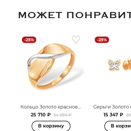
МОЖЕТ ПОНРАВИ
-25%
-25%
Кольцо Золото красное К13013870
25 710 ₽
15 347 ₽
34 280 ₽
20
В корзину
В корз