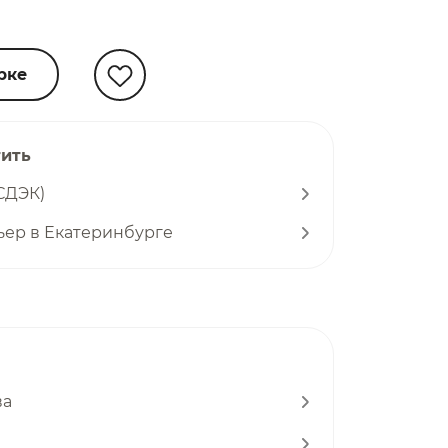
рке
тить
СДЭК)
ьер в Екатеринбурге
ва