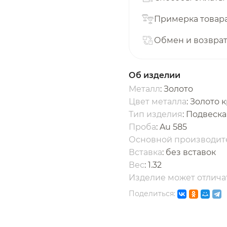
с вашей карты
по
25
%
каждые 2 недели
Примерка товар
Обмен и возвра
одробнее
об оплате Плайтом
Об изделии
Металл
: Золото
Цвет металла
: Золото 
Тип изделия
: Подвеска
25
Проба
: Au 585
раз в 2
Основной производит
Остались вопросы?
едели
Вставка
:
без вставок
Вес
:
1.32
8 800 302-02-51
Изделие может отличат
plait.ru
Поделиться: