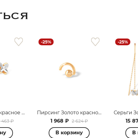
ТЬСЯ
-25%
-25%
раз в 2 недели
Серьги Золото красное С12019916
Пирсинг Золото красное П1003939
1 968 ₽
15 8
 463 ₽
2 624 ₽
ину
В корзину
В