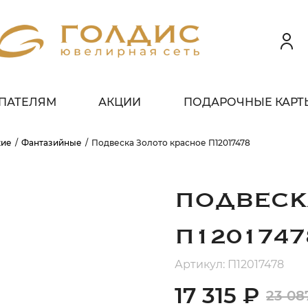
ПАТЕЛЯМ
АКЦИИ
ПОДАРОЧНЫЕ КАРТ
 клиентов всех банков
кие
Фантазийные
Подвеска Золото красное П12017478
ЗБЕЙТЕ
ОПЛАТУ
 ЧАСТИ
БЕЗ ПЕРЕПЛАТ
ПОДВЕСК
П1201747
ГРАФИК ПЛАТЕЖЕЙ
Артикул: П12017478
17 315 ₽
23 08
егодня