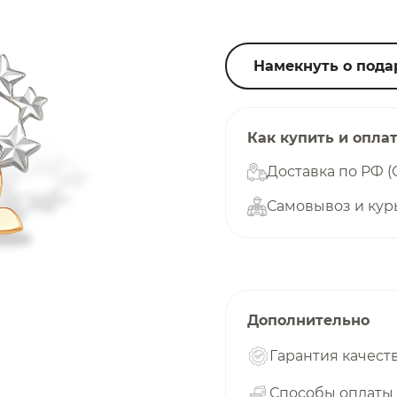
25
%
Намекнуть о пода
Добавляйте товары
в корзину
Как купить и опла
Доставка по РФ (
Самовывоз и кур
Оплачивайте сегодня только
25
% картой любого банка
Получайте товар
выбранный способом
Дополнительно
Гарантия качест
Оставшиеся
75
% будут
списываться
Способы оплаты