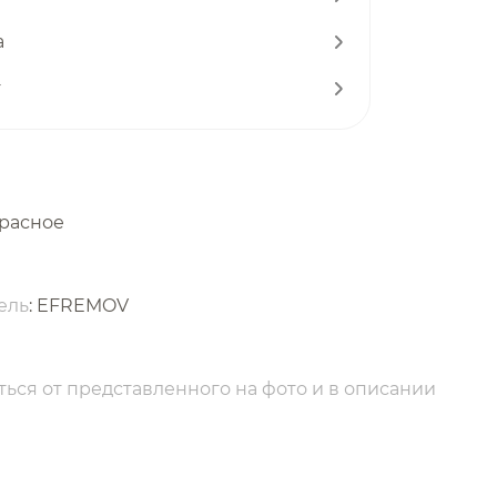
а
т
красное
ель
: EFREMOV
ься от представленного на фото и в описании