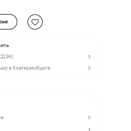
рке
тить
СДЭК)
ьер в Екатеринбурге
ва