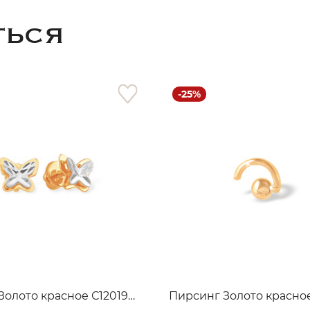
ТЬСЯ
-25%
раз в 2 недели
Серьги Золото красное С12019916