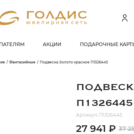
ПАТЕЛЯМ
АКЦИИ
ПОДАРОЧНЫЕ КАРТ
 клиентов всех банков
кие
Фантазийные
Подвеска Золото красное П1326445
ЗБЕЙТЕ
ОПЛАТУ
 ЧАСТИ
БЕЗ ПЕРЕПЛАТ
ПОДВЕСК
П1326445
ГРАФИК ПЛАТЕЖЕЙ
Артикул: П1326445
27 941 ₽
37 2
егодня