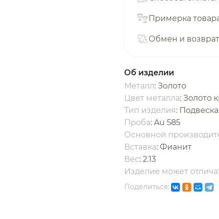
с вашей карты
по
25
%
каждые 2 недели
Примерка товар
Обмен и возвра
одробнее
об оплате Плайтом
Об изделии
Металл
: Золото
Цвет металла
: Золото 
Тип изделия
: Подвеска
25
Проба
: Au 585
раз в 2
Основной производит
Остались вопросы?
едели
Вставка
:
Фианит
Вес
:
2.13
8 800 302-02-51
Изделие может отличат
plait.ru
Поделиться: