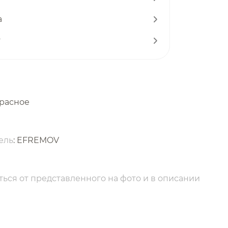
а
т
красное
ель
: EFREMOV
ься от представленного на фото и в описании