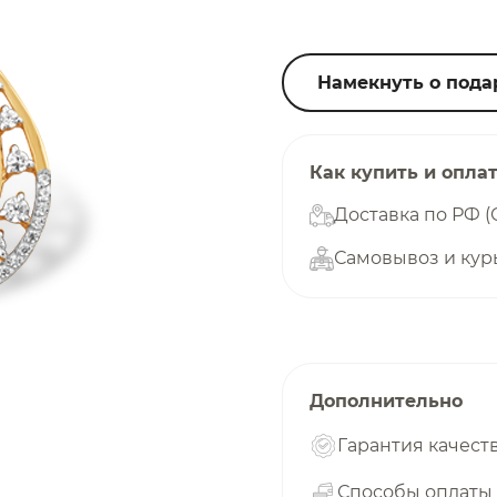
25
%
Намекнуть о пода
Добавляйте товары
в корзину
Как купить и опла
Доставка по РФ (
Самовывоз и кур
Оплачивайте сегодня только
25
% картой любого банка
Получайте товар
выбранный способом
Дополнительно
Гарантия качест
Оставшиеся
75
% будут
списываться
Способы оплаты