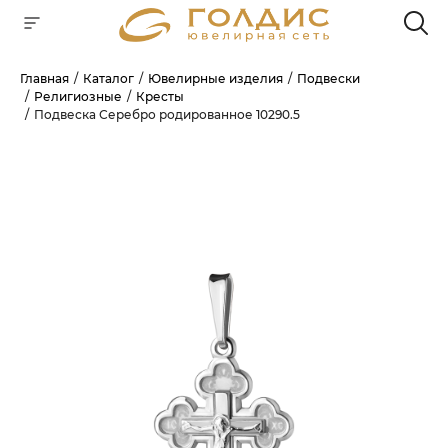
Главная
Каталог
Ювелирные изделия
Подвески
Религиозные
Кресты
Для клиентов всех банков
Подвеска Серебро родированное 10290.5
РАЗБЕЙТЕ
ОПЛАТУ
НА ЧАСТИ
БЕЗ ПЕРЕПЛАТ
ГРАФИК ПЛАТЕЖЕЙ
Сегодня
25
%