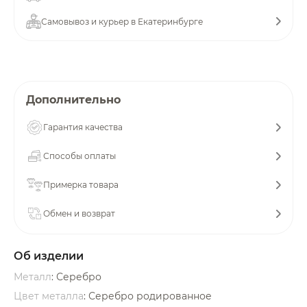
об оплате Плайтом
Самовывоз и курьер в Екатеринбурге
Остались вопросы?
25
Дополнительно
8 800 302-02-51
plait.ru
раз в 2
Гарантия качества
недели
Способы оплаты
Примерка товара
Обмен и возврат
Об изделии
Металл
: Серебро
Цвет металла
: Серебро родированное