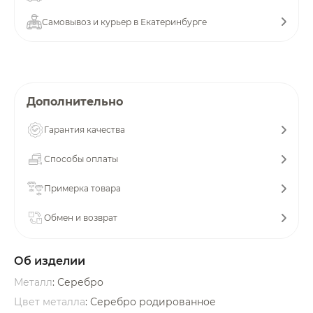
об оплате Плайтом
Самовывоз и курьер в Екатеринбурге
Остались вопросы?
25
Дополнительно
8 800 302-02-51
plait.ru
раз в 2
Гарантия качества
недели
Способы оплаты
Примерка товара
Обмен и возврат
Об изделии
Металл
: Серебро
Цвет металла
: Серебро родированное