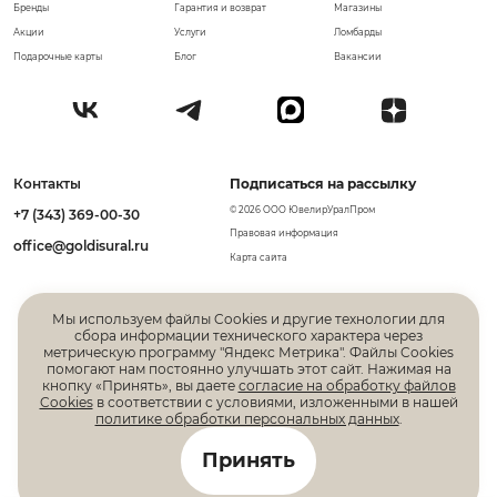
Бренды
Гарантия и возврат
Магазины
Акции
Услуги
Ломбарды
Подарочные карты
Блог
Вакансии
Контакты
Подписаться на рассылку
© 2026 ООО ЮвелирУралПром
+7 (343) 369-00-30
Правовая информация
office@goldisural.ru
Карта сайта
Мы используем файлы Cookies и другие технологии для
сбора информации технического характера через
метрическую программу "Яндекс Метрика". Файлы Cookies
помогают нам постоянно улучшать этот сайт. Нажимая на
кнопку «Принять», вы даете
согласие на обработку файлов
Cookies
в соответствии с условиями, изложенными в нашей
политике обработки персональных данных
.
Все права защищены. Информация, размещенная на
Принять
данной странице, не является публичной офертой