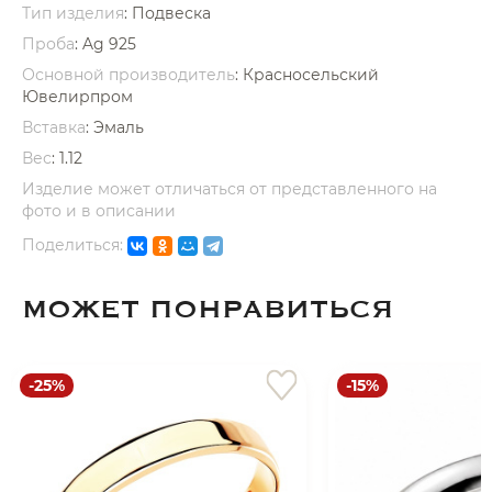
Тип изделия
: Подвеска
Проба
: Ag 925
Основной производитель
: Красносельский
Ювелирпром
Вставка
:
Эмаль
Вес
:
1.12
раз в 2 недели
Изделие может отличаться от представленного на
фото и в описании
Поделиться:
МОЖЕТ ПОНРАВИТЬСЯ
-25%
-15%