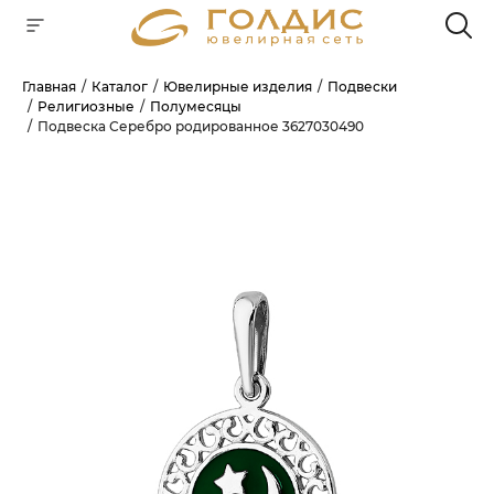
Главная
Каталог
Ювелирные изделия
Подвески
Религиозные
Полумесяцы
Для клиентов всех банков
Подвеска Серебро родированное 3627030490
РАЗБЕЙТЕ
ОПЛАТУ
НА ЧАСТИ
БЕЗ ПЕРЕПЛАТ
ГРАФИК ПЛАТЕЖЕЙ
Сегодня
25
%