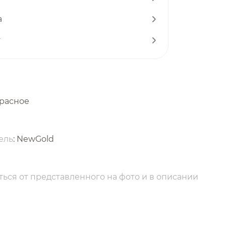
а
т
красное
ель
: NewGold
ься от представленного на фото и в описании