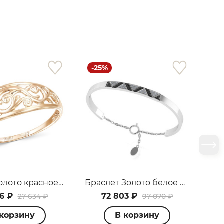
-25%
-
Кольцо Золото красное 100000192374
Браслет Золото белое 099220_09_02_015_2472
6 ₽
72 803 ₽
27 634 ₽
97 070 ₽
 корзину
В корзину