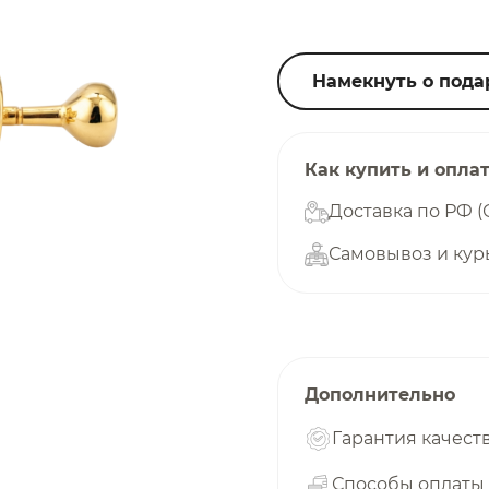
25
%
Намекнуть о пода
Добавляйте товары
в корзину
Как купить и опла
Доставка по РФ (
Самовывоз и кур
Оплачивайте сегодня только
25
% картой любого банка
Получайте товар
выбранный способом
Дополнительно
Гарантия качест
Оставшиеся
75
% будут
списываться
Способы оплаты