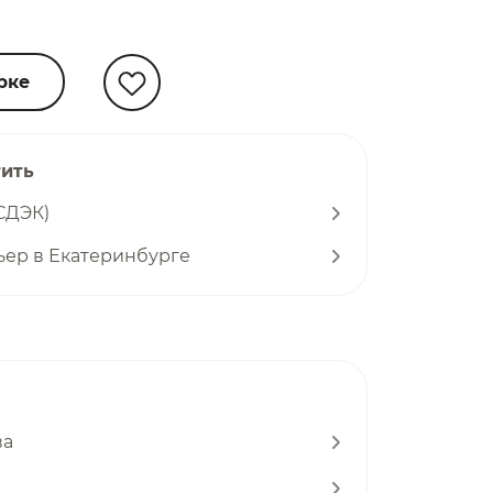
рке
тить
СДЭК)
ьер в Екатеринбурге
ва