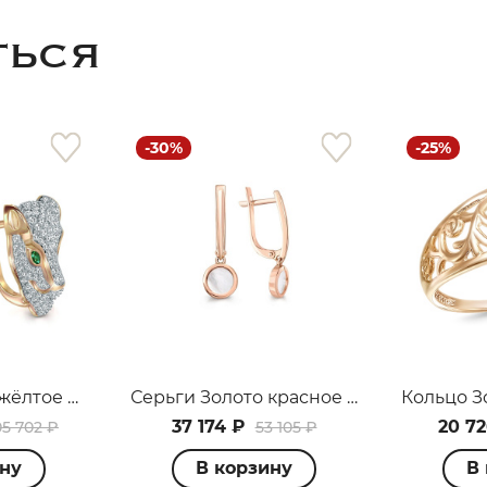
ТЬСЯ
-30%
-25%
раз в 2 недели
Серьги Золото жёлтое 099108_02_03_005_3129
Серьги Золото красное 099682_02_01_000_2670
37 174 ₽
20 72
05 702 ₽
53 105 ₽
ину
В корзину
В