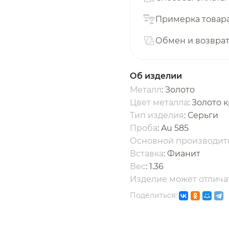
с вашей карты
по
25
%
каждые 2 недели
Примерка товар
Обмен и возвра
одробнее
об оплате Плайтом
Об изделии
Металл
: Золото
Цвет металла
: Золото 
Тип изделия
: Серьги
25
Проба
: Au 585
раз в 2
Основной производит
Остались вопросы?
едели
Вставка
:
Фианит
Вес
:
1.36
8 800 302-02-51
Изделие может отличат
plait.ru
Поделиться: