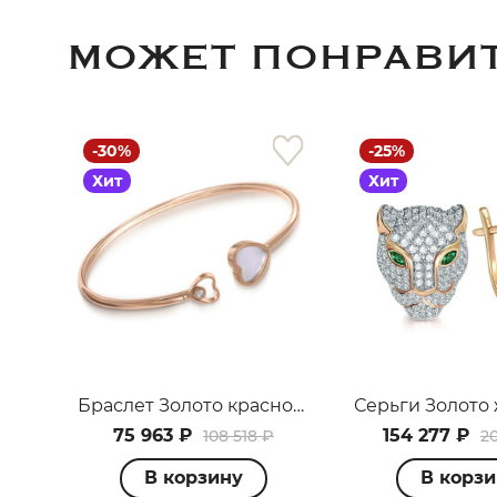
МОЖЕТ ПОНРАВИ
-30%
-25%
Хит
Хит
Браслет Золото красное 099070_09_01_000_2848
75 963 ₽
154 277 ₽
108 518 ₽
2
В корзину
В корз