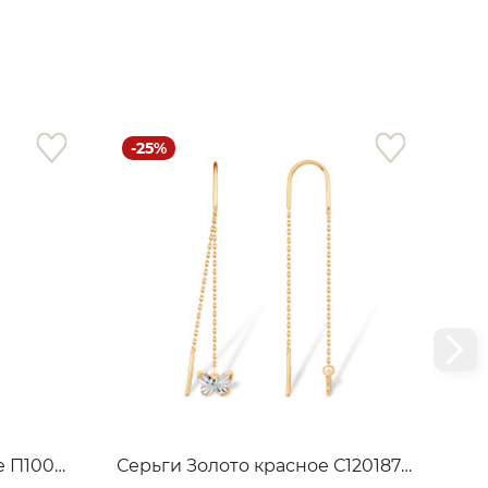
-25%
-1
Пирсинг Золото красное П1003939
Серьги Золото красное С12018789