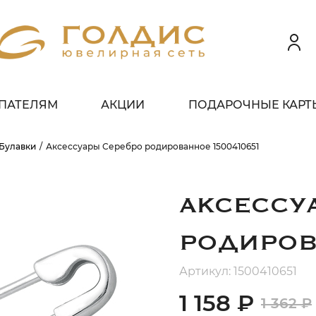
ПАТЕЛЯМ
АКЦИИ
ПОДАРОЧНЫЕ КАРТ
 клиентов всех банков
Булавки
Аксессуары Серебро родированное 1500410651
ЗБЕЙТЕ
ОПЛАТУ
 ЧАСТИ
БЕЗ ПЕРЕПЛАТ
АКСЕССУ
РОДИРОВ
ГРАФИК ПЛАТЕЖЕЙ
Артикул: 1500410651
1 158 ₽
1 362 ₽
егодня