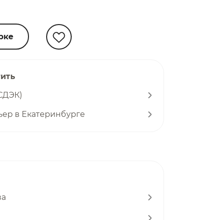
рке
тить
СДЭК)
ьер в Екатеринбурге
ва