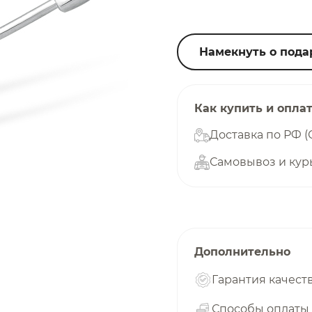
25
%
Намекнуть о пода
Добавляйте товары
в корзину
Как купить и опла
Доставка по РФ (
Самовывоз и кур
Оплачивайте сегодня только
25
% картой любого банка
Получайте товар
выбранный способом
Дополнительно
Гарантия качест
Оставшиеся
75
% будут
списываться
Способы оплаты