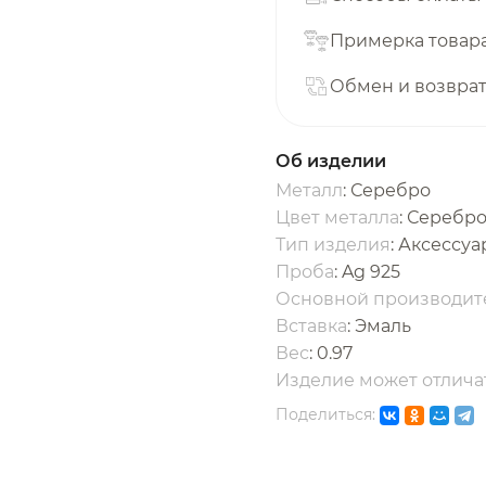
с вашей карты
по
25
%
каждые 2 недели
Примерка товар
Обмен и возвра
одробнее
об оплате Плайтом
Об изделии
Металл
: Серебро
Цвет металла
: Серебр
Тип изделия
: Аксессу
25
Проба
: Ag 925
раз в 2
Основной производит
Остались вопросы?
едели
Вставка
:
Эмаль
Вес
:
0.97
8 800 302-02-51
Изделие может отличат
plait.ru
Поделиться: