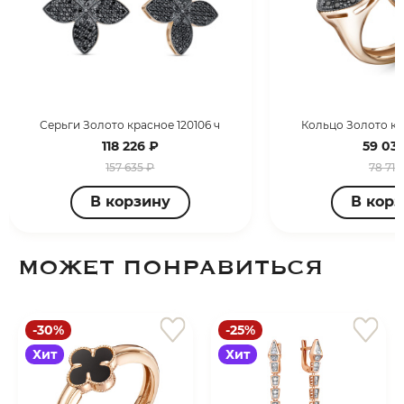
Серьги Золото красное 120106 ч
Кольцо Золото кра
118 226 ₽
59 03
157 635 ₽
78 713
В корзину
В кор
МОЖЕТ ПОНРАВИТЬСЯ
-30%
-25%
Хит
Хит