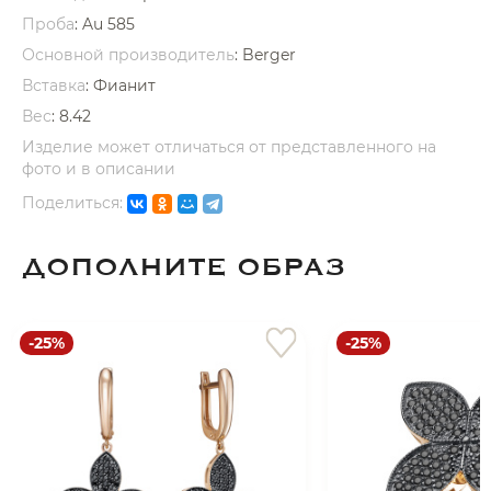
Проба
: Au 585
Основной производитель
: Berger
Вставка
:
Фианит
Вес
:
8.42
Изделие может отличаться от представленного на
раз в 2 недели
фото и в описании
Поделиться:
ДОПОЛНИТЕ ОБРАЗ
-25%
-25%