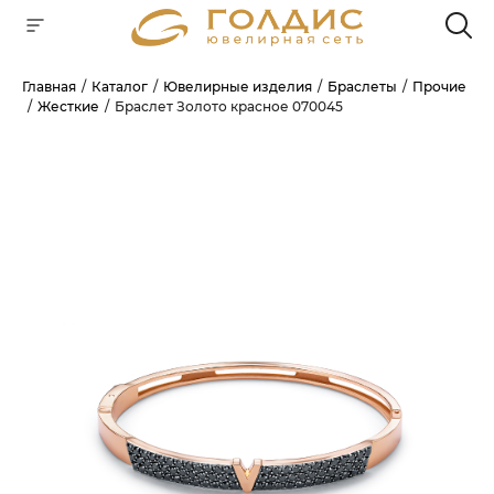
Главная
Каталог
Ювелирные изделия
Браслеты
Прочие
Жесткие
Браслет Золото красное 070045
Для клиентов всех банков
РАЗБЕЙТЕ
ОПЛАТУ
НА ЧАСТИ
БЕЗ ПЕРЕПЛАТ
ГРАФИК ПЛАТЕЖЕЙ
Сегодня
25
%