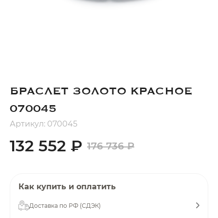
Добавляйте товары
в корзину
Оплачивайте сегодня только
25
% картой любого банка
БРАСЛЕТ ЗОЛОТО КРАСНОЕ
Получайте товар
070045
выбранный способом
Артикул: 070045
132 552 ₽
176 736 ₽
Оставшиеся
75
% будут
списываться
с вашей карты
по
25
%
каждые 2 недели
Как купить и оплатить
Доставка по РФ (СДЭК)
Подробнее