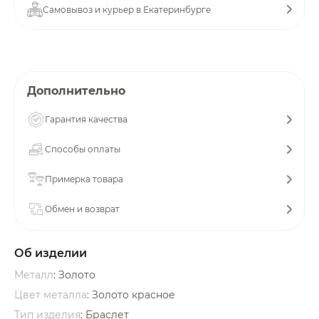
Самовывоз и курьер в Екатеринбурге
об оплате Плайтом
Остались вопросы?
Дополнительно
25
8 800 302-02-51
Гарантия качества
plait.ru
раз в 2
недели
Способы оплаты
Примерка товара
Обмен и возврат
Об изделии
Металл
: Золото
Цвет металла
: Золото красное
Тип изделия
: Браслет