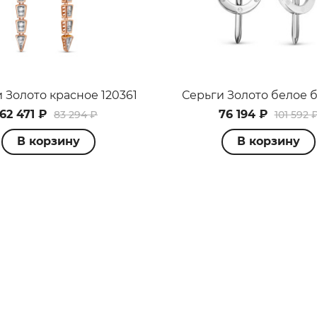
 Золото красное 120361
Серьги Золото белое б
62 471 ₽
76 194 ₽
83 294 ₽
101 592 
В корзину
В корзину