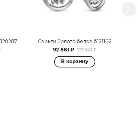
120287
Серьги Золото белое б121102
Се
92 881 ₽
₽
123 841 ₽
В корзину