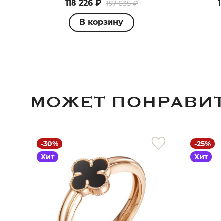
118 226 ₽
157 635 ₽
В корзину
МОЖЕТ ПОНРАВИ
-30%
-25%
Хит
Хит