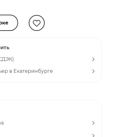
рке
тить
СДЭК)
ьер в Екатеринбурге
ва