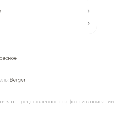
а
т
красное
ель
: Berger
ься от представленного на фото и в описании