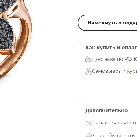
25
%
Намекнуть о пода
Добавляйте товары
в корзину
Как купить и опла
Доставка по РФ (
Самовывоз и кур
Оплачивайте сегодня только
25
% картой любого банка
Получайте товар
выбранный способом
Дополнительно
Гарантия качест
Оставшиеся
75
% будут
списываться
Способы оплаты