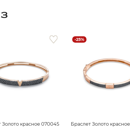
АЗ
-25%
раз в 2 недели
 Золото красное 070045