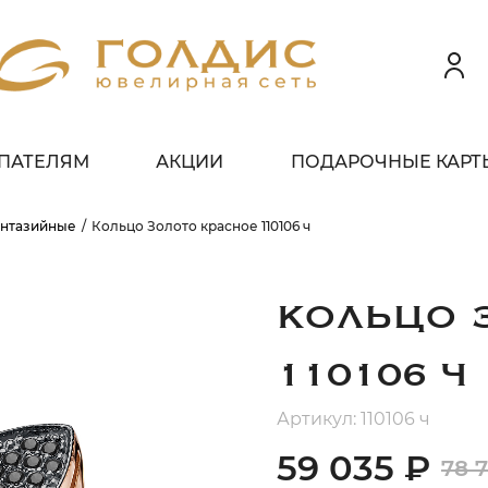
ПАТЕЛЯМ
АКЦИИ
ПОДАРОЧНЫЕ КАРТ
 клиентов всех банков
нтазийные
Кольцо Золото красное 110106 ч
ЗБЕЙТЕ
ОПЛАТУ
 ЧАСТИ
БЕЗ ПЕРЕПЛАТ
КОЛЬЦО 
110106 Ч
ГРАФИК ПЛАТЕЖЕЙ
Артикул: 110106 ч
59 035 ₽
78 7
егодня