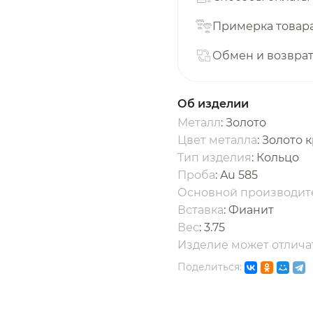
с вашей карты
по
25
%
каждые 2 недели
Примерка товар
Обмен и возвра
одробнее
об оплате Плайтом
Об изделии
Металл
: Золото
Цвет металла
: Золото 
Тип изделия
: Кольцо
25
Проба
: Au 585
раз в 2
Основной производит
Остались вопросы?
едели
Вставка
:
Фианит
Вес
:
3.75
8 800 302-02-51
Изделие может отличат
plait.ru
Поделиться: