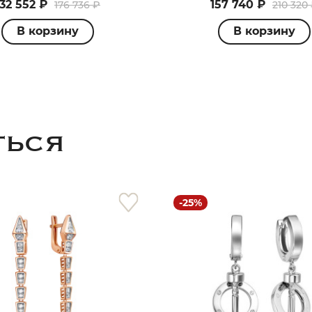
132 552 ₽
157 740 ₽
176 736 ₽
210 320
В корзину
В корзину
ТЬСЯ
-25%