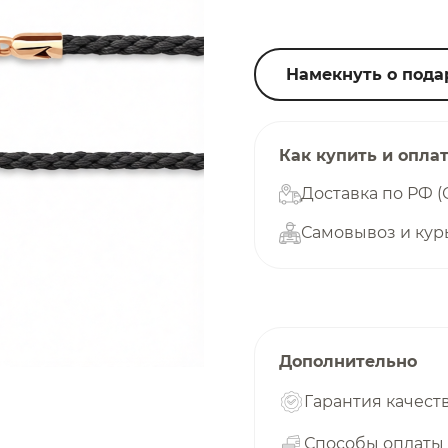
25
%
Намекнуть о пода
Добавляйте товары
в корзину
Как купить и опла
Доставка по РФ (
Самовывоз и кур
Оплачивайте сегодня только
25
% картой любого банка
Получайте товар
выбранный способом
Дополнительно
Гарантия качест
Оставшиеся
75
% будут
списываться
Способы оплаты