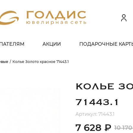
ПАТЕЛЯМ
АКЦИИ
ПОДАРОЧНЫЕ КАРТ
 клиентов всех банков
евые
Колье Золото красное 71443.1
ЗБЕЙТЕ
ОПЛАТУ
 ЧАСТИ
БЕЗ ПЕРЕПЛАТ
КОЛЬЕ З
71443.1
ГРАФИК ПЛАТЕЖЕЙ
Артикул: 71443.1
7 628 ₽
10 170
егодня