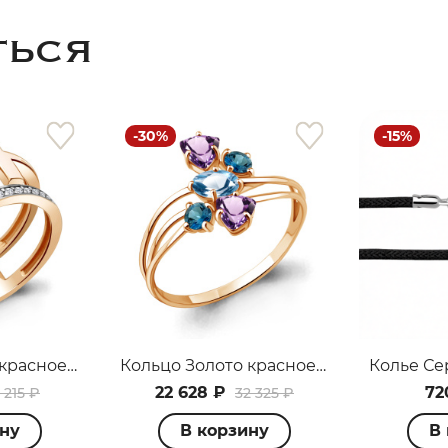
ТЬСЯ
-30%
-15%
раз в 2 недели
Кольцо Золото красное 68735А.1
Кольцо Золото красное 6562742.1
22 628 ₽
72
 215 ₽
32 325 ₽
ину
В корзину
В