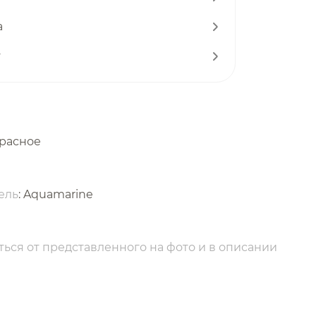
а
т
красное
ель
: Aquamarine
ься от представленного на фото и в описании