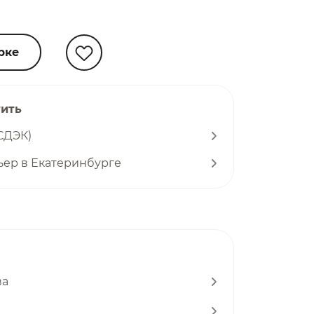
рке
тить
СДЭК)
ьер в Екатеринбурге
ва