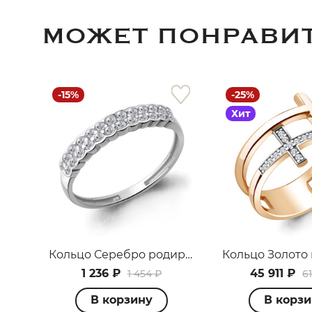
МОЖЕТ ПОНРАВИ
-15%
-25%
Хит
Кольцо Серебро родированное 600722А.5
1 236 ₽
45 911 ₽
1 454 ₽
61
В корзину
В корз