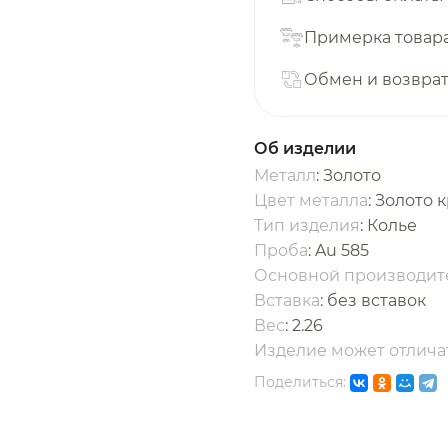
с вашей карты
по
25
%
каждые 2 недели
Примерка товар
Обмен и возвра
одробнее
об оплате Плайтом
Об изделии
Металл
: Золото
Цвет металла
: Золото 
Тип изделия
: Колье
25
Проба
: Au 585
раз в 2
Основной производит
Остались вопросы?
едели
Вставка
:
без вставок
Вес
:
2.26
8 800 302-02-51
Изделие может отличат
plait.ru
Поделиться: