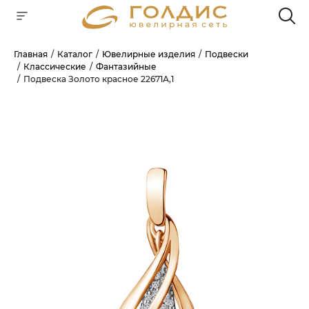
Главная
Каталог
Ювелирные изделия
Подвески
Классические
Фантазийные
Для клиентов всех банков
Подвеска Золото красное 22671А,1
РАЗБЕЙТЕ
ОПЛАТУ
НА ЧАСТИ
БЕЗ ПЕРЕПЛАТ
ГРАФИК ПЛАТЕЖЕЙ
Сегодня
25
%