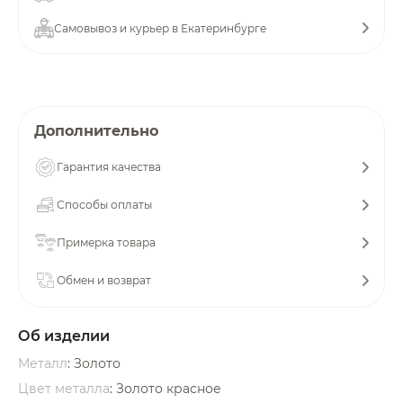
об оплате Плайтом
Самовывоз и курьер в Екатеринбурге
Остались вопросы?
25
Дополнительно
8 800 302-02-51
plait.ru
раз в 2
Гарантия качества
недели
Способы оплаты
Примерка товара
Обмен и возврат
Об изделии
Металл
: Золото
Цвет металла
: Золото красное