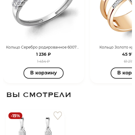
Кольцо Серебро родированное 600722А.5
Кольцо Золото кра
1 236 ₽
45 911
1 454 ₽
61 215
В корзину
В кор
ВЫ СМОТРЕЛИ
-15%