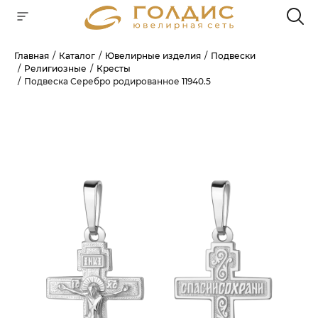
Главная
Каталог
Ювелирные изделия
Подвески
Религиозные
Кресты
Для клиентов всех банков
Подвеска Серебро родированное 11940.5
РАЗБЕЙТЕ
ОПЛАТУ
НА ЧАСТИ
БЕЗ ПЕРЕПЛАТ
ГРАФИК ПЛАТЕЖЕЙ
Сегодня
25
%