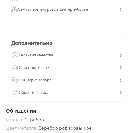
об оплате Плайтом
Самовывоз и курьер в Екатеринбурге
Остались вопросы?
25
Дополнительно
8 800 302-02-51
plait.ru
раз в 2
Гарантия качества
недели
Способы оплаты
Примерка товара
Обмен и возврат
Об изделии
Металл
: Серебро
Цвет металла
: Серебро родированное