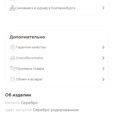
об оплате Плайтом
Самовывоз и курьер в Екатеринбурге
Остались вопросы?
25
Дополнительно
8 800 302-02-51
plait.ru
раз в 2
Гарантия качества
недели
Способы оплаты
Примерка товара
Обмен и возврат
Об изделии
Металл
: Серебро
Цвет металла
: Серебро родированное