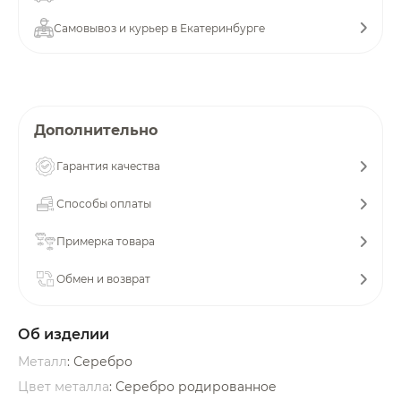
об оплате Плайтом
Самовывоз и курьер в Екатеринбурге
Остались вопросы?
25
Дополнительно
8 800 302-02-51
plait.ru
раз в 2
Гарантия качества
недели
Способы оплаты
Примерка товара
Обмен и возврат
Об изделии
Металл
: Серебро
Цвет металла
: Серебро родированное