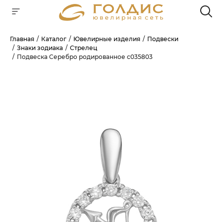
Главная
Каталог
Ювелирные изделия
Подвески
Знаки зодиака
Стрелец
Для клиентов всех банков
Подвеска Серебро родированное с035803
РАЗБЕЙТЕ
ОПЛАТУ
НА ЧАСТИ
БЕЗ ПЕРЕПЛАТ
ГРАФИК ПЛАТЕЖЕЙ
Сегодня
25
%