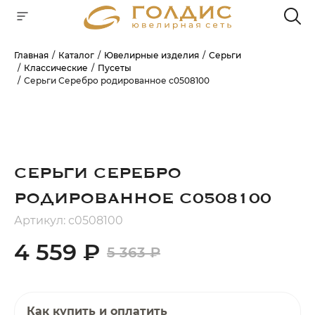
Главная
Каталог
Ювелирные изделия
Серьги
Классические
Пусеты
Для клиентов всех банков
Серьги Серебро родированное с0508100
РАЗБЕЙТЕ
ОПЛАТУ
НА ЧАСТИ
БЕЗ ПЕРЕПЛАТ
СЕРЬГИ СЕРЕБРО
РОДИРОВАННОЕ С0508100
ГРАФИК ПЛАТЕЖЕЙ
Артикул: с0508100
4 559 ₽
5 363 ₽
Сегодня
25
%
Как купить и оплатить