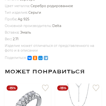
об оплате Плайтом
Цвет металла
: Серебро родированное
Тип изделия
: Серьги
Проба
: Ag 925
Основной производитель
: Delta
Остались вопросы?
25
Вставка
:
Эмаль
8 800 302-02-51
Вес
:
2.71
plait.ru
раз в 2
Изделие может отличаться от представленного на
недели
фото и в описании
Поделиться:
МОЖЕТ ПОНРАВИТЬСЯ
-15%
-15%