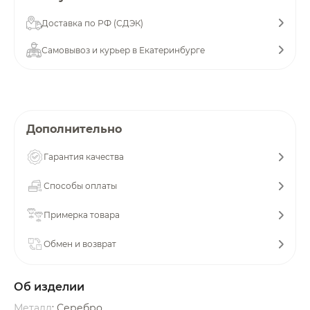
Добавляйте товары
Доставка по РФ (СДЭК)
в корзину
Самовывоз и курьер в Екатеринбурге
Оплачивайте сегодня только
25
% картой любого банка
Дополнительно
Получайте товар
Гарантия качества
выбранный способом
Способы оплаты
Оставшиеся
75
% будут
Примерка товара
списываться
с вашей карты
по
25
%
каждые 2 недели
Обмен и возврат
Об изделии
Подробнее
Металл
: Серебро