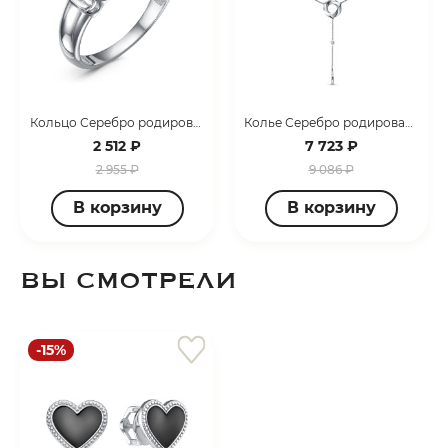
Кольцо Серебро родированное с1107455
Колье Серебро родированное с0707178
2 512 ₽
7 723 ₽
раз в 2 недели
2 955 ₽
9 086 ₽
В корзину
В корзину
ВЫ СМОТРЕЛИ
-15%