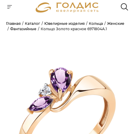
Главная
Каталог
Ювелирные изделия
Кольца
Женские
Фантазийные
Кольцо Золото красное 6971804А.1
Для клиентов всех банков
РАЗБЕЙТЕ
ОПЛАТУ
НА ЧАСТИ
БЕЗ ПЕРЕПЛАТ
ГРАФИК ПЛАТЕЖЕЙ
Сегодня
25
%