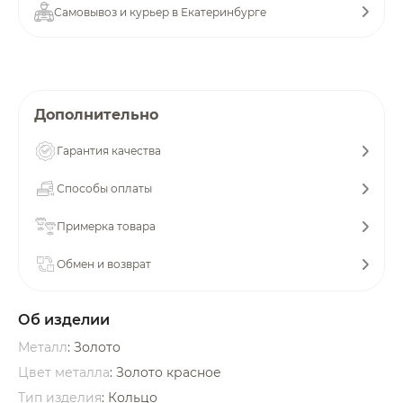
Самовывоз и курьер в Екатеринбурге
об оплате Плайтом
Остались вопросы?
Дополнительно
25
8 800 302-02-51
Гарантия качества
plait.ru
раз в 2
недели
Способы оплаты
Примерка товара
Обмен и возврат
Об изделии
Металл
: Золото
Цвет металла
: Золото красное
Тип изделия
: Кольцо